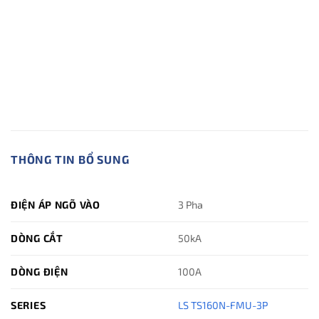
THÔNG TIN BỔ SUNG
ĐIỆN ÁP NGÕ VÀO
3 Pha
DÒNG CẮT
50kA
DÒNG ĐIỆN
100A
SERIES
LS TS160N-FMU-3P