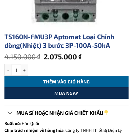
TS160N-FMU3P Aptomat Loại Chỉnh
dòng(Nhiệt) 3 bước 3P-100A-50kA
Giá
Giá
4.150.000
2.075.000
₫
₫
gốc
hiện
TS160N-FMU3P Aptomat Loại Chỉnh dòng(Nhiệt) 3 bước 3P-100A
là:
tại
4.150.000 ₫.
là:
THÊM VÀO GIỎ HÀNG
2.075.000 ₫.
MUA NGAY
MUA SỈ HOẶC NHẬN GIÁ CHIẾT KHẤU
Xuất xứ
: Hàn Quốc
Chịu trách nhiệm về hàng hóa
: Công ty TNHH Thiết Bị Điện Lý