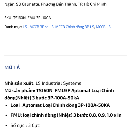
Ngân. 98 Calmette, Phường Bến Thành, TP. Hồ Chí Minh
SKU:
TS160N-FMU 3P-100A
Danh mục:
LS
,
MCCB 3Pha LS
,
MCCB Chỉnh dòng 3P LS
,
MCCB LS
MÔ TẢ
Nhà sản xuất:
LS Industrial Systems
Mã sản phẩm: TS160N-FMU3P Aptomat Loại Chỉnh
dòng(Nhiệt) 3 bước 3P-100A-50kA
Loai : Aptomat Loại Chỉnh dòng 3P-100A-50KA
FMU: loại chỉnh dòng (Nhiệt) 3 bước 0,8, 0.9, 1.0 x In
Số cực : 3 Cực