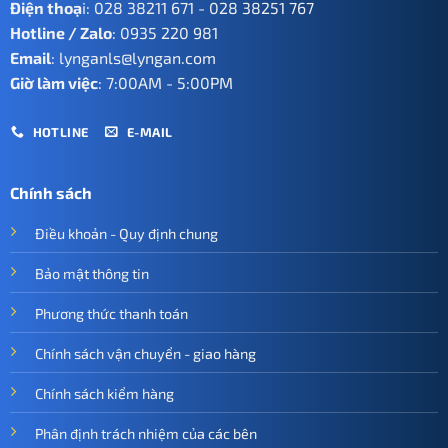
Điện thoạ
i:
028 38211 671
-
028 38251 767
Hotline / Zalo
:
0935 220 981
Email
:
lynganls@lyngan.com
Giờ làm việc
: 7:00AM - 5:00PM
HOTLINE
E-MAIL
Chính sách
Điều khoản - Quy định chung
Bảo mật thông tin
Phương thức thanh toán
Chính sách vận chuyển - giao hàng
Chính sách kiểm hàng
Phân định trách nhiệm của các bên