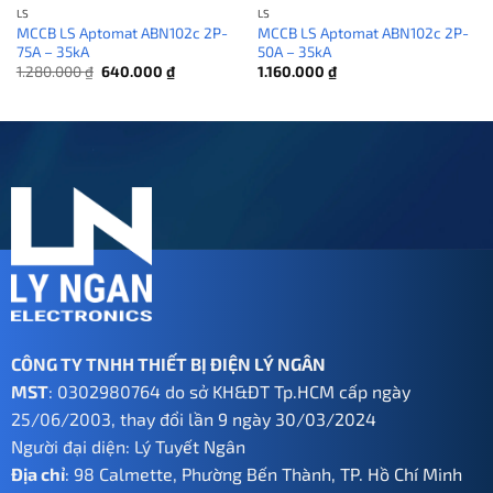
LS
LS
MCCB LS Aptomat ABN102c 2P-
MCCB LS Aptomat ABN102c 2P-
75A – 35kA
50A – 35kA
Giá
Giá
1.280.000
₫
640.000
₫
1.160.000
₫
gốc
hiện
là:
tại
1.280.000 ₫.
là:
640.000 ₫.
CÔNG TY TNHH THIẾT BỊ ĐIỆN LÝ NGÂN
MST
: 0302980764 do sở KH&ĐT Tp.HCM cấp ngày
25/06/2003, thay đổi lần 9 ngày 30/03/2024
Người đại diện: Lý Tuyết Ngân
Địa chỉ
: 98 Calmette, Phường Bến Thành, TP. Hồ Chí Minh