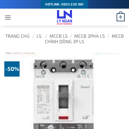
Bỏ
HOTLINE: 0935 220 981
qua
0
nội
dung
TRANG CHỦ
/
LS
/
MCCB LS
/
MCCB 3PHA LS
/
MCCB
CHỈNH DÒNG 3P LS
-50%