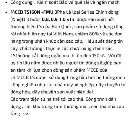
Công dụng : Kiểm soát Bảo vệ quá tải và ngắn mạch
MCCB TS160N -FMU
3Pha Là loại Series Chỉnh dòng
(Nhiệt) 3 bước
0,8, 0.9, 1.0 x In
được sản xuất bởi
thương hiệu LS của Hàn Quốc, sản phẩm sử dụng rộng
rãi nhất hiện nay tại Việt Nam, chiếm 80% về các đơn
hàng trong phân khúc cận cao cấp. Hiệu suất đáng tin
cậy, chất lượng , thực iệ các chức năng chính sác,
TS16năng cắt dòng ngắn mạch lên đén 150kA. Với độ
uy tín lâu năm được nhiều người tin dùng sẽ giúp bạn
an tâm khi lựa chọn dòng sản phẩm MCCB của
LS.MCCB LS được sử dụng trong hầu hết hệ thống điện
công nghiệp như các nhà máy, xí nghiệp, dây chuyền tự
động hóa, dây chuyền sản xuất hiện đại.
Các trạm điện từ hạ thế tới cao thế. Công trình dân
dụng , các khu trung tâm thương mại , các tòa nhà cao
tầng ..vv..