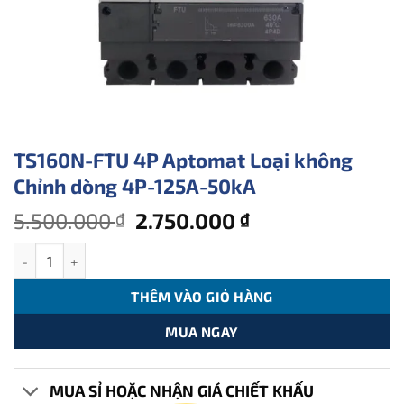
TS160N-FTU 4P Aptomat Loại không
Chỉnh dòng 4P-125A-50kA
Giá
Giá
5.500.000
2.750.000
₫
₫
gốc
hiện
TS160N-FTU 4P Aptomat Loại không Chỉnh dòng 4P-125A-50kA s
là:
tại
5.500.000 ₫.
là:
THÊM VÀO GIỎ HÀNG
2.750.000 ₫.
MUA NGAY
MUA SỈ HOẶC NHẬN GIÁ CHIẾT KHẤU