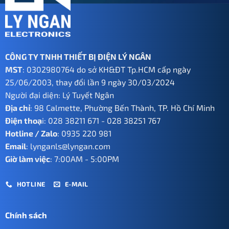
CÔNG TY TNHH THIẾT BỊ ĐIỆN LÝ NGÂN
MST
: 0302980764 do sở KH&ĐT Tp.HCM cấp ngày
25/06/2003, thay đổi lần 9 ngày 30/03/2024
Người đại diện: Lý Tuyết Ngân
Địa chỉ
: 98 Calmette, Phường Bến Thành, TP. Hồ Chí Minh
Điện thoạ
i:
028 38211 671
-
028 38251 767
Hotline / Zalo
:
0935 220 981
Email
:
lynganls@lyngan.com
Giờ làm việc
: 7:00AM - 5:00PM
HOTLINE
E-MAIL
Chính sách