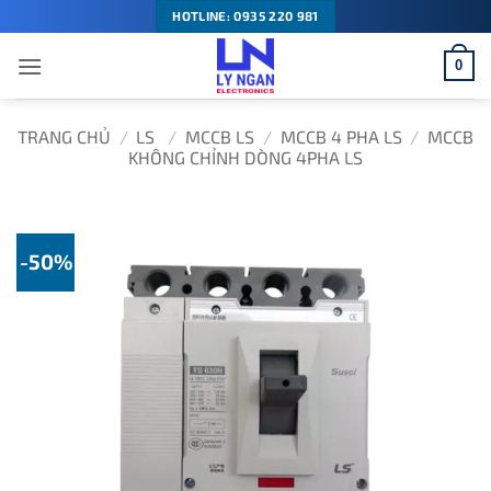
Bỏ
HOTLINE: 0935 220 981
qua
0
nội
dung
TRANG CHỦ
/
LS
/
MCCB LS
/
MCCB 4 PHA LS
/
MCCB
KHÔNG CHỈNH DÒNG 4PHA LS
-50%