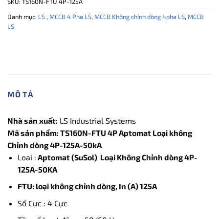
SKU:
TS160N-FTU 4P-125A
Danh mục:
LS
,
MCCB 4 Pha LS
,
MCCB Không chỉnh dòng 4pha LS
,
MCCB
LS
MÔ TẢ
Nhà sản xuất:
LS Industrial Systems
Mã sản phẩm: TS160N-FTU 4P Aptomat Loại không
Chỉnh dòng 4P-125A-50kA
Loai :
Aptomat (SuSol) Loại Không Chỉnh dòng 4P-
125A-50KA
FTU: loại không chỉnh dòng, In (A) 125A
Số Cực : 4 Cực