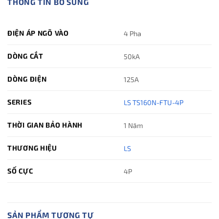
THÔNG TIN BỔ SUNG
ĐIỆN ÁP NGÕ VÀO
4 Pha
DÒNG CẮT
50kA
DÒNG ĐIỆN
125A
SERIES
LS TS160N-FTU-4P
THỜI GIAN BẢO HÀNH
1 Năm
THƯƠNG HIỆU
LS
SỐ CỰC
4P
SẢN PHẨM TƯƠNG TỰ