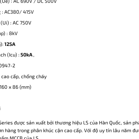
(Ue) : AC 690V / DC 500V
g : AC380/ 415V
(Ui) : AC 750V
p) : 8kV
):
125A
h (Icu) :
50kA
,
60947-2
ệu cao cấp, chống cháy
 160 x 86 (mm)
i
ries được sản xuất bởi thương hiệu LS của Hàn Quốc, sản phẩ
 hàng trong phân khúc cận cao cấp. Với độ uy tín lâu năm đượ
phẩm MCCB của LS.