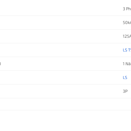
3 P
50k
125
LS 
H
1 N
LS
3P