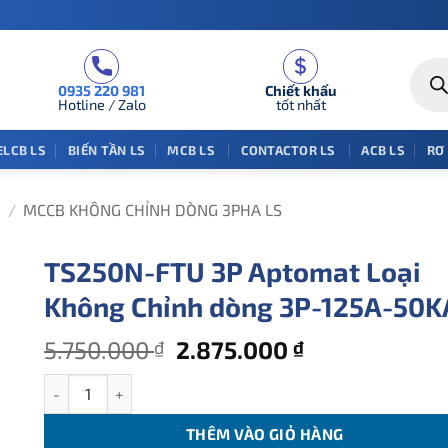
Tìm
kiếm
0935 220 981
Chiết khấu
sản
phẩm
Hotline / Zalo
tốt nhất
ELCB LS
BIẾN TẦN LS
MCB LS
CONTACTOR LS
ACB LS
RƠ
/
MCCB KHÔNG CHỈNH DÒNG 3PHA LS
TS250N-FTU 3P Aptomat Loại
Không Chỉnh dòng 3P-125A-50K
Giá
Giá
5.750.000
2.875.000
₫
₫
gốc
hiện
TS250N-FTU 3P Aptomat Loại Không Chỉnh dòng 3P-125A-50
là:
tại
5.750.000 ₫.
là:
THÊM VÀO GIỎ HÀNG
2.875.000 ₫.