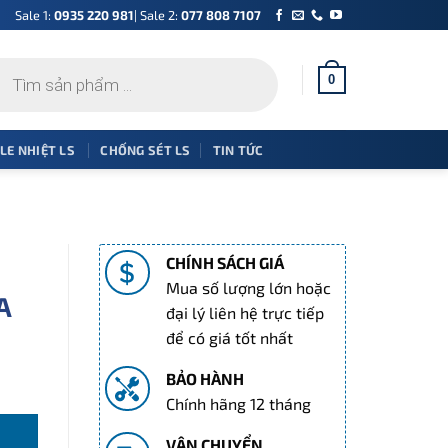
Sale 1:
0935 220 981
| Sale 2:
077 808 7107
0
 LE NHIỆT LS
CHỐNG SÉT LS
TIN TỨC
CHÍNH SÁCH GIÁ
Mua số lượng lớn hoặc
A
đại lý liên hệ trực tiếp
để có giá tốt nhất
BẢO HÀNH
KA số lượng
Chính hãng 12 tháng
VẬN CHUYỂN