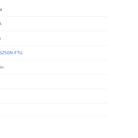
ha
A
A
TS250N-FTU
ăm