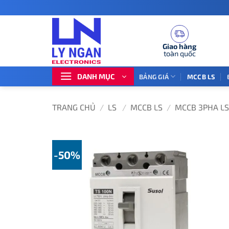
Bỏ
qua
nội
dung
Giao hàng
toàn quốc
DANH MỤC
BẢNG GIÁ
MCCB LS
TRANG CHỦ
/
LS
/
MCCB LS
/
MCCB 3PHA LS
-50%