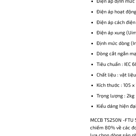
Điện áp định mức 
Điện áp hoạt độn
Điện áp cách điện 
Điện áp xung (Uim
Định mức dòng (In
Dòng cắt ngắn mạc
Tiêu chuẩn : IEC 
Chất liệu : vật li
Kích thước : 105 x
Trọng lượng : 2kg
Kiểu dáng hiện đạ
MCCB TS250N -FTU Se
chiếm 80% về các đơn
lựa chọn dòng sản 