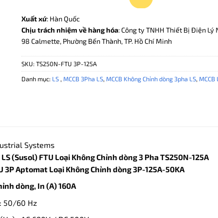
Xuất xứ
: Hàn Quốc
Chịu trách nhiệm về hàng hóa
: Công ty TNHH Thiết Bị Điện Lý 
98 Calmette, Phường Bến Thành, TP. Hồ Chí Minh
SKU:
TS250N-FTU 3P-125A
Danh mục:
LS
,
MCCB 3Pha LS
,
MCCB Không Chỉnh dòng 3pha LS
,
MCCB 
ustrial Systems
LS (Susol) FTU Loại Không Chỉnh dòng 3 Pha TS250N-125A
 3P Aptomat Loại Không Chỉnh dòng 3P-125A-50KA
hỉnh dòng, In (A) 160A
: 50/60 Hz