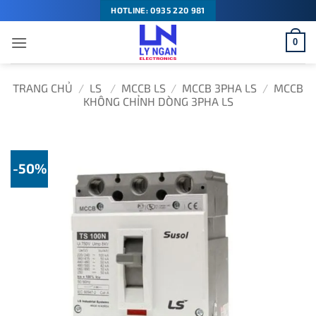
Bỏ
HOTLINE: 0935 220 981
qua
0
nội
dung
TRANG CHỦ
/
LS
/
MCCB LS
/
MCCB 3PHA LS
/
MCCB
KHÔNG CHỈNH DÒNG 3PHA LS
-50%