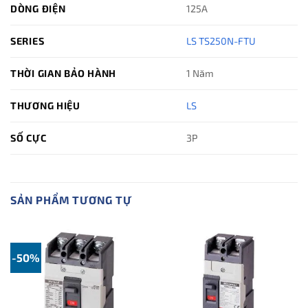
DÒNG ĐIỆN
125A
SERIES
LS TS250N-FTU
THỜI GIAN BẢO HÀNH
1 Năm
THƯƠNG HIỆU
LS
SỐ CỰC
3P
SẢN PHẨM TƯƠNG TỰ
-50%