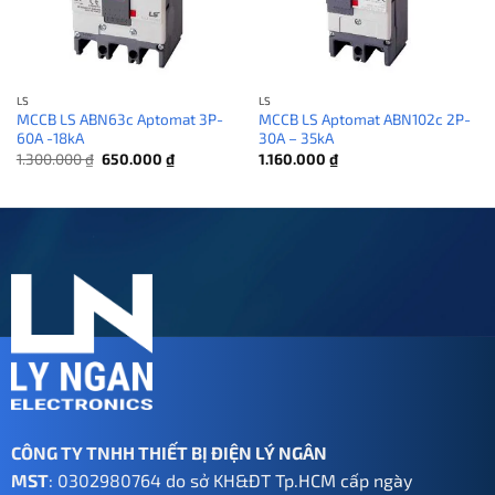
LS
LS
MCCB LS ABN63c Aptomat 3P-
MCCB LS Aptomat ABN102c 2P-
60A -18kA
30A – 35kA
Giá
Giá
1.300.000
₫
650.000
₫
1.160.000
₫
gốc
hiện
là:
tại
1.300.000 ₫.
là:
650.000 ₫.
CÔNG TY TNHH THIẾT BỊ ĐIỆN LÝ NGÂN
MST
: 0302980764 do sở KH&ĐT Tp.HCM cấp ngày