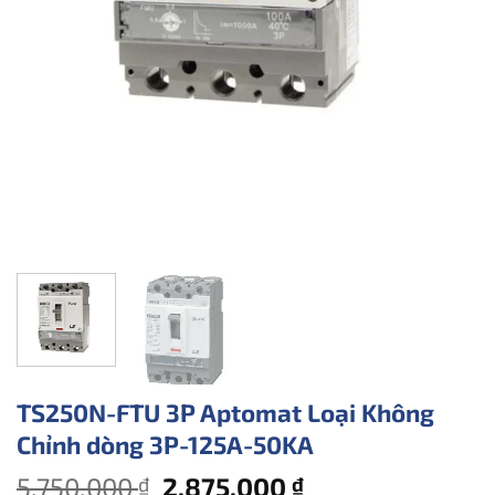
TS250N-FTU 3P Aptomat Loại Không
Chỉnh dòng 3P-125A-50KA
Giá
Giá
5.750.000
2.875.000
₫
₫