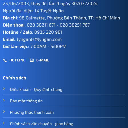
25/06/2003, thay đổi lần 9 ngày 30/03/2024
Người đại diện: Lý Tuyết Ngân
Địa chỉ
: 98 Calmette, Phường Bến Thành, TP. Hồ Chí Minh
Điện thoạ
i:
028 38211 671
-
028 38251 767
Hotline / Zalo
:
0935 220 981
Email
:
lynganls@lyngan.com
Giờ làm việc
: 7:00AM - 5:00PM
HOTLINE
E-MAIL
Chính sách
Điều khoản - Quy định chung
Bảo mật thông tin
Phương thức thanh toán
Chính sách vận chuyển - giao hàng