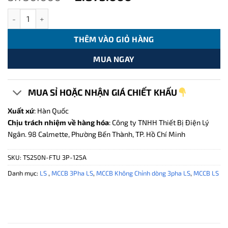
gốc
hiện
TS250N-FTU 3P Aptomat Loại Không Chỉnh dòng 3P-125A-50KA s
là:
tại
5.750.000 ₫.
là:
THÊM VÀO GIỎ HÀNG
2.875.000 ₫.
MUA NGAY
MUA SỈ HOẶC NHẬN GIÁ CHIẾT KHẤU
Xuất xứ
: Hàn Quốc
Chịu trách nhiệm về hàng hóa
: Công ty TNHH Thiết Bị Điện Lý
Ngân. 98 Calmette, Phường Bến Thành, TP. Hồ Chí Minh
SKU:
TS250N-FTU 3P-125A
Danh mục:
LS
,
MCCB 3Pha LS
,
MCCB Không Chỉnh dòng 3pha LS
,
MCCB LS