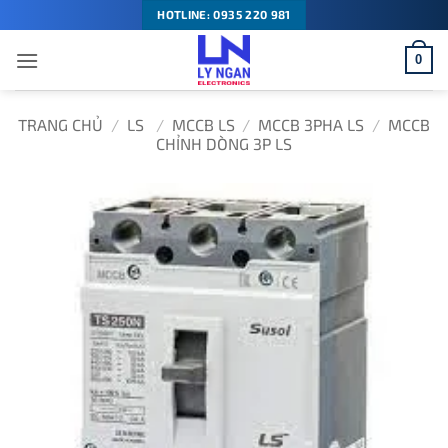
Bỏ
HOTLINE: 0935 220 981
qua
0
nội
dung
TRANG CHỦ
/
LS
/
MCCB LS
/
MCCB 3PHA LS
/
MCCB
CHỈNH DÒNG 3P LS