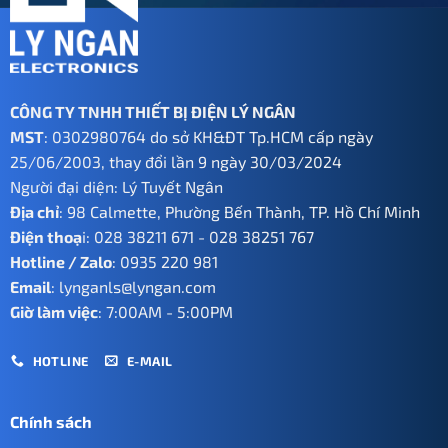
CÔNG TY TNHH THIẾT BỊ ĐIỆN LÝ NGÂN
MST
: 0302980764 do sở KH&ĐT Tp.HCM cấp ngày
25/06/2003, thay đổi lần 9 ngày 30/03/2024
Người đại diện: Lý Tuyết Ngân
Địa chỉ
: 98 Calmette, Phường Bến Thành, TP. Hồ Chí Minh
Điện thoạ
i:
028 38211 671
-
028 38251 767
Hotline / Zalo
:
0935 220 981
Email
:
lynganls@lyngan.com
Giờ làm việc
: 7:00AM - 5:00PM
HOTLINE
E-MAIL
Chính sách