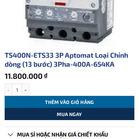
TS400N-ETS33 3P Aptomat Loại Chỉnh
dòng (13 bước) 3Pha-400A-654KA
11.800.000
₫
TS400N-ETS33 3P Aptomat Loại Chỉnh dòng (13 bước) 3Pha-400
THÊM VÀO GIỎ HÀNG
MUA NGAY
MUA SỈ HOẶC NHẬN GIÁ CHIẾT KHẤU