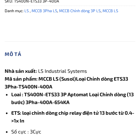
SKU:
TS400N-ETS33 3P-400A
Danh mục:
LS
,
MCCB 3Pha LS
,
MCCB Chỉnh dòng 3P LS
,
MCCB LS
MÔ TẢ
Nhà sản xuất:
LS Industrial Systems
Mã sản phẩm: MCCB LS (Susol)Loại Chỉnh dòng ETS33
3Pha-TS400N-400A
Loai : TS400N-ETS33 3P Aptomat Loại Chỉnh dòng (13
bước) 3Pha-400A-654KA
ETS: loại chỉnh dòng chip relay điện tử 13 bước từ 0.4-
>1x In
Số cực : 3Cực