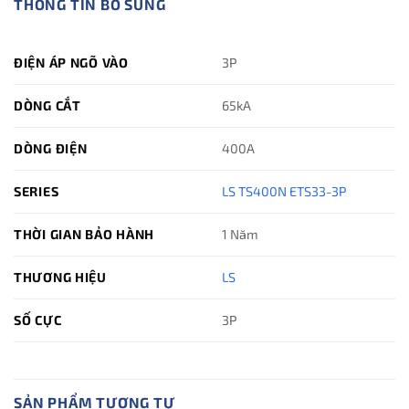
THÔNG TIN BỔ SUNG
ĐIỆN ÁP NGÕ VÀO
3P
DÒNG CẮT
65kA
DÒNG ĐIỆN
400A
SERIES
LS TS400N ETS33-3P
THỜI GIAN BẢO HÀNH
1 Năm
THƯƠNG HIỆU
LS
SỐ CỰC
3P
SẢN PHẨM TƯƠNG TỰ