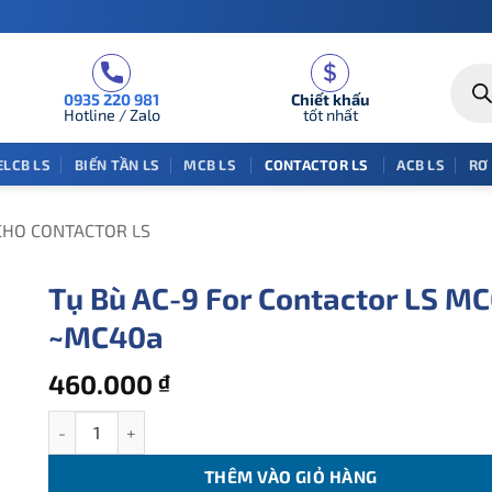
Tìm
kiếm
0935 220 981
Chiết khấu
sản
phẩm
Hotline / Zalo
tốt nhất
ELCB LS
BIẾN TẦN LS
MCB LS
CONTACTOR LS
ACB LS
RƠ
CHO CONTACTOR LS
Tụ Bù AC-9 For Contactor LS M
~MC40a
460.000
₫
Tụ Bù AC-9 For Contactor LS MC6a ~MC40a số lượng
THÊM VÀO GIỎ HÀNG