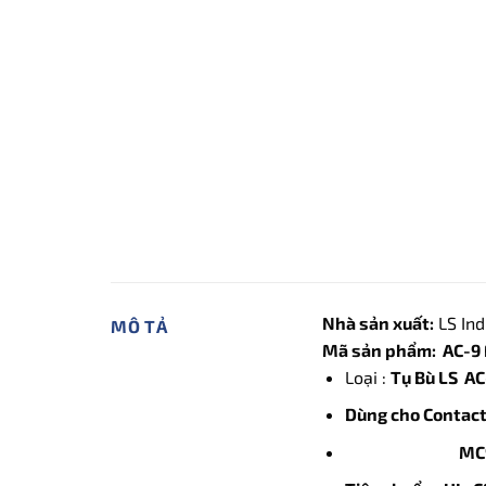
Nhà sản xuất:
LS Ind
MÔ TẢ
Mã sản phẩm: AC-9
Loại :
Tụ Bù LS A
Dùng cho Contact
MC9b, MC12b