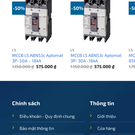
-50%
-50%
-
LS
LS
LS
MCCB LS ABN53c Aptomat
MCCB LS ABN53c Aptomat
MC
A
3P- 50A – 18kA
3P- 30A -18kA
85
Giá
Giá
Giá
Giá
Giá
1.150.000
₫
575.000
₫
1.150.000
₫
575.000
₫
1.
hiện
gốc
hiện
gốc
hiện
tại
là:
tại
là:
tại
₫.
là:
1.150.000 ₫.
là:
1.150.000 ₫.
là:
640.000 ₫.
575.000 ₫.
575.000 ₫.
Chính sách
Thông tin
Điều khoản - Quy định chung
Giới thiệu
Bảo mật thông tin
Cửa hàng