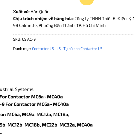
Xuất xứ
: Hàn Quốc
Chịu trách nhiệm về hàng hóa
: Công ty TNHH Thiết Bị Điện Lý 
98 Calmette, Phường Bến Thành, TP. Hồ Chí Minh
SKU:
LS AC-9
Danh mục:
Contactor LS
,
LS
,
Tụ bù cho Contactor LS
ustrial Systems
 For Contactor MC6a~ MC40a
C-9 For Contactor MC6a~ MC40a
or: MC6a, MC9a, MC12a, MC18a,
, MC18b, MC22b, MC32a, MC40a