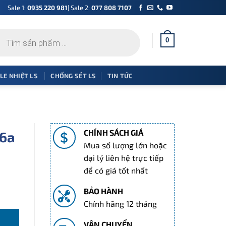
Sale 1:
0935 220 981
| Sale 2:
077 808 7107
0
 LE NHIỆT LS
CHỐNG SÉT LS
TIN TỨC
CHÍNH SÁCH GIÁ
C6a
Mua số lượng lớn hoặc
đại lý liên hệ trực tiếp
để có giá tốt nhất
BẢO HÀNH
Chính hãng 12 tháng
VẬN CHUYỂN