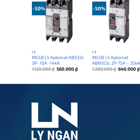
-50%
-50%
LS
LS
MCCB LS Aptomat ABS33c
MCCB LS Aptomat
3P- 10A -14kA
ABN102c 2P-75A – 35k
Giá
Giá
Giá
1.120.000
₫
560.000
₫
1.280.000
₫
640.000
₫
gốc
hiện
gốc
là:
tại
là:
1.120.000 ₫.
là:
1.280.000 
560.000 ₫.