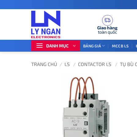
Bỏ
qua
nội
dung
Giao hàng
toàn quốc
DANH MỤC
BẢNG GIÁ
MCCB LS
TRANG CHỦ
/
LS
/
CONTACTOR LS
/
TỤ BÙ 