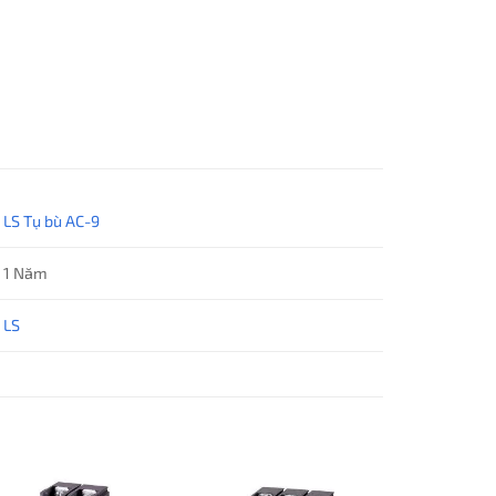
LS Tụ bù AC-9
1 Năm
LS