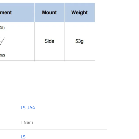
LS UA4
1 Năm
LS