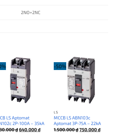
2NO+2NC
0%
-50%
LS
CB LS Aptomat
MCCB LS ABN103c
N102c 2P-100A – 35kA
Aptomat 3P-75A – 22kA
Giá
Giá
Giá
Giá
280.000
₫
640.000
₫
1.500.000
₫
750.000
₫
gốc
hiện
gốc
hiện
là:
tại
là:
tại