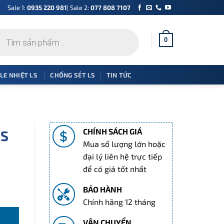
Sale 1:
0935 220 981
| Sale 2:
077 808 7107
0
 LE NHIỆT LS
CHỐNG SÉT LS
TIN TỨC
CHÍNH SÁCH GIÁ
LS
Mua số lượng lớn hoặc
đại lý liên hệ trực tiếp
để có giá tốt nhất
BẢO HÀNH
ượng
Chính hãng 12 tháng
VẬN CHUYỂN