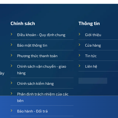
1.250.000 ₫.
là:
625.000 ₫.
Chính sách
Thông tin
Điều khoản - Quy định chung
Giới thiệu
Bảo mật thông tin
Cửa hàng
Phương thức thanh toán
Tin tức
Chính sách vận chuyển - giao
Liên hệ
ày
hàng
Chính sách kiểm hàng
Phân định trách nhiệm của các
bên
Bảo hành - Đổi trả