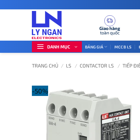
Bỏ
qua
nội
dung
Giao hàng
toàn quốc
DANH MỤC
BẢNG GIÁ
MCCB LS
TRANG CHỦ
/
LS
/
CONTACTOR LS
/
TIẾP Đ
-50%