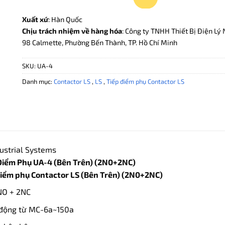
Xuất xứ
: Hàn Quốc
Chịu trách nhiệm về hàng hóa
: Công ty TNHH Thiết Bị Điện Lý 
98 Calmette, Phường Bến Thành, TP. Hồ Chí Minh
SKU:
UA-4
Danh mục:
Contactor LS
,
LS
,
Tiếp điểm phụ Contactor LS
ustrial Systems
Điểm Phụ UA-4 (Bên Trên) (2N0+2NC)
iểm phụ Contactor LS (Bên Trên) (2N0+2NC)
NO + 2NC
 động từ MC-6a~150a