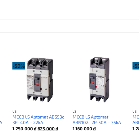
-50%
-5
LS
LS
LS
MCCB LS Aptomat ABS53c
MCCB LS Aptomat
MC
A
3P- 40A – 22kA
ABN102c 2P-50A – 35kA
AB
Giá
Giá
1.250.000
₫
625.000
₫
1.160.000
₫
1.
gốc
hiện
là:
tại