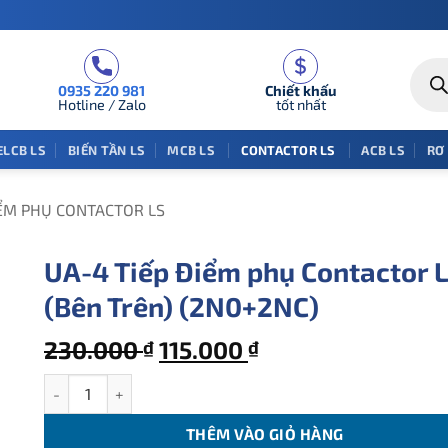
Tìm
kiếm
0935 220 981
Chiết khấu
sản
phẩm
Hotline / Zalo
tốt nhất
ELCB LS
BIẾN TẦN LS
MCB LS
CONTACTOR LS
ACB LS
RƠ
IỂM PHỤ CONTACTOR LS
UA-4 Tiếp Điểm phụ Contactor 
(Bên Trên) (2N0+2NC)
Giá
Giá
230.000
115.000
₫
₫
gốc
hiện
UA-4 Tiếp Điểm phụ Contactor LS (Bên Trên) (2N0+2NC) số l
là:
tại
230.000 ₫.
là:
THÊM VÀO GIỎ HÀNG
115.000 ₫.