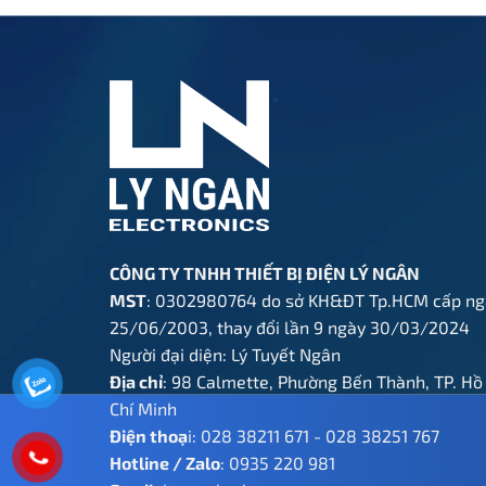
1.250.000 ₫.
là:
625.000 ₫.
CÔNG TY TNHH THIẾT BỊ ĐIỆN LÝ NGÂN
MST
: 0302980764 do sở KH&ĐT Tp.HCM cấp ng
25/06/2003, thay đổi lần 9 ngày 30/03/2024
Người đại diện: Lý Tuyết Ngân
Địa chỉ
: 98 Calmette, Phường Bến Thành, TP. Hồ
Chí Minh
Điện thoạ
i:
028 38211 671
-
028 38251 767
Hotline / Zalo
:
0935 220 981