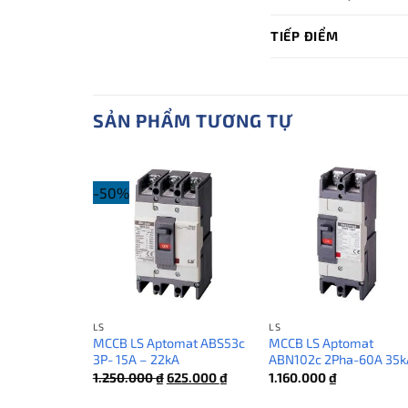
TIẾP ĐIỂM
SẢN PHẨM TƯƠNG TỰ
-50%
LS
LS
MCCB LS Aptomat ABS53c
MCCB LS Aptomat
3P- 15A – 22kA
ABN102c 2Pha-60A 35k
Giá
Giá
1.250.000
₫
625.000
₫
1.160.000
₫
gốc
hiện
là:
tại