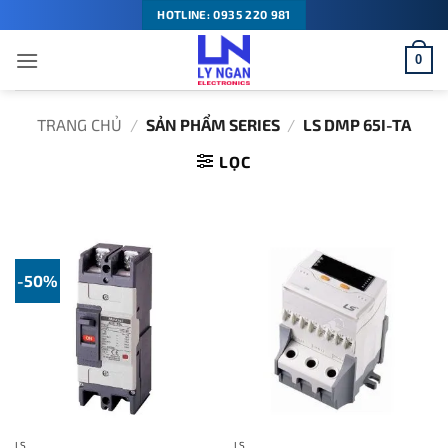
Bỏ
HOTLINE: 0935 220 981
qua
0
nội
dung
TRANG CHỦ
/
SẢN PHẨM SERIES
/
LS DMP 65I-TA
LỌC
-50%
LS
LS