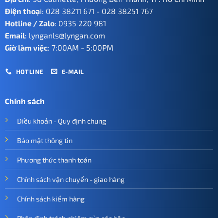
Điện thoạ
i:
028 38211 671
-
028 38251 767
Hotline / Zalo
:
0935 220 981
Email
:
lynganls@lyngan.com
Giờ làm việc
: 7:00AM - 5:00PM
HOTLINE
E-MAIL
Chính sách
Điều khoản - Quy định chung
Bảo mật thông tin
Phương thức thanh toán
Chính sách vận chuyển - giao hàng
Chính sách kiểm hàng