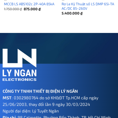
Rơ Le Kỹ Thuật số LS DMP 65i-TA
MCCB LS ABS102c 2P-40A 85kA
AC/DC 85~260V
Giá
Giá
1.750.000
₫
875.000
₫
gốc
hiện
5.400.000
₫
là:
tại
1.750.000 ₫.
là:
875.000 ₫.
CÔNG TY TNHH THIẾT BỊ ĐIỆN LÝ NGÂN
MST
: 0302980764 do sở KH&ĐT Tp.HCM cấp ngày
25/06/2003, thay đổi lần 9 ngày 30/03/2024
Người đại diện: Lý Tuyết Ngân
Địa chỉ
: 98 Calmette, Phường Bến Thành, TP. Hồ Chí Minh