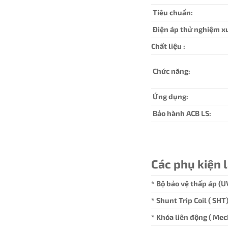
Tiêu chuẩn:
Điện áp thử nghiệm x
Chất liệu :
Chức năng:
Ứng dụng:
Bảo hành ACB LS:
Các phụ kiện 
* Bộ bảo vệ thấp áp (U
* Shunt Trip Coil ( SH
* Khóa liên động ( Mec