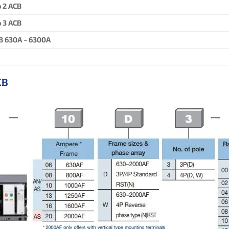
 2 ACB
 3 ACB
B 630A ~ 6300A
CB