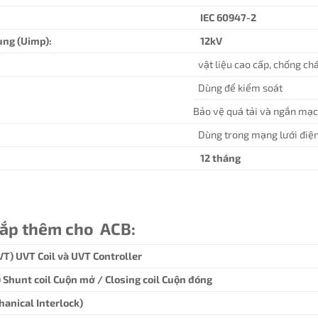
IEC 60947-2
ung (Uimp):
12kV
vật liệu cao cấp, chống ch
Dùng để kiểm soát
Bảo vệ quá tải và ngắn mạ
Dùng trong mạng lưới điệ
12 tháng
lắp thêm cho ACB:
VT) UVT Coil và UVT Controller
T) Shunt coil Cuộn mở / Closing coil Cuộn đóng
hanical Interlock)