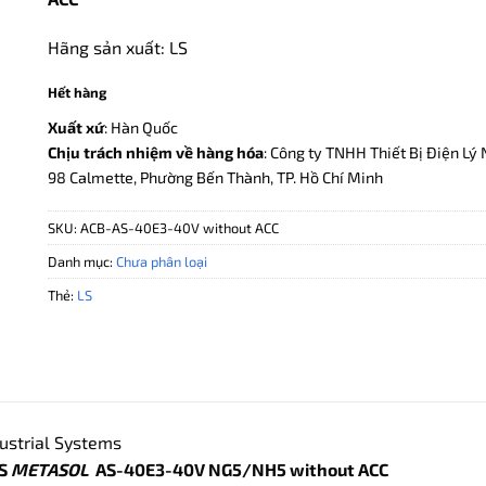
199.000.000 ₫.
là:
95.520.0
Hãng sản xuất: LS
Hết hàng
Xuất xứ
: Hàn Quốc
Chịu trách nhiệm về hàng hóa
: Công ty TNHH Thiết Bị Điện Lý 
98 Calmette, Phường Bến Thành, TP. Hồ Chí Minh
SKU:
ACB-AS-40E3-40V without ACC
Danh mục:
Chưa phân loại
Thẻ:
LS
ustrial Systems
LS
METASOL
AS-40E3-40V NG5/NH5 without ACC