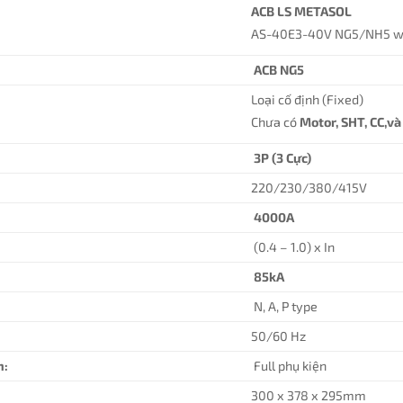
ACB LS METASOL
AS-40E3-40V NG5/NH5 wi
ACB NG5
Loại cố định (Fixed)
Chưa có
Motor, SHT, CC,v
3P (3 Cực)
220/230/380/415V
4000A
(0.4 – 1.0) x In
85kA
N, A, P type
50/60 Hz
n:
Full phụ kiện
300 x 378 x 295mm