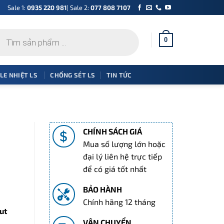
Sale 1:
0935 220 981
| Sale 2:
077 808 7107
0
 LE NHIỆT LS
CHỐNG SÉT LS
TIN TỨC
CHÍNH SÁCH GIÁ
Mua số lượng lớn hoặc
đại lý liên hệ trực tiếp
để có giá tốt nhất
BẢO HÀNH
Chính hãng 12 tháng
ut
VẬN CHUYỂN