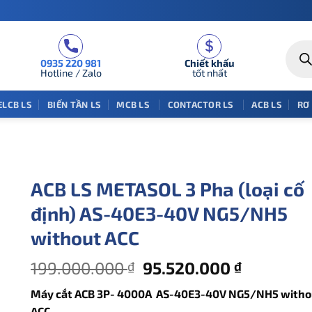
Tìm
kiếm
0935 220 981
Chiết khấu
sản
phẩm
Hotline / Zalo
tốt nhất
ELCB LS
BIẾN TẦN LS
MCB LS
CONTACTOR LS
ACB LS
RƠ
ACB LS METASOL 3 Pha (loại cố
định) AS-40E3-40V NG5/NH5
without ACC
Giá
Giá
199.000.000
95.520.000
₫
₫
gốc
hiện
Máy cắt ACB 3P- 4000
A AS-40E3-40V NG5/NH5 witho
là:
tại
ACC