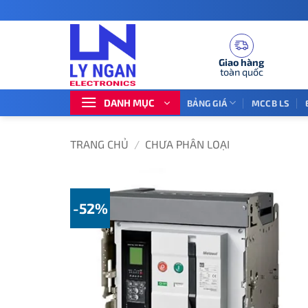
Bỏ
qua
nội
dung
Giao hàng
toàn quốc
DANH MỤC
BẢNG GIÁ
MCCB LS
TRANG CHỦ
/
CHƯA PHÂN LOẠI
-52%