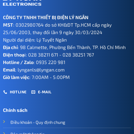
CÔNG TY TNHH THIẾT BỊ ĐIỆN LÝ NGÂN
MST
: 0302980764 do sở KH&ĐT Tp.HCM cấp ngày
25/06/2003, thay đổi lần 9 ngày 30/03/2024
Người đại diện: Lý Tuyết Ngân
Địa chỉ
: 98 Calmette, Phường Bến Thành, TP. Hồ Chí Minh
Điện thoạ
i:
028 38211 671
-
028 38251 767
Hotline / Zalo
:
0935 220 981
Email
:
lynganls@lyngan.com
Giờ làm việc
: 7:00AM - 5:00PM
HOTLINE
E-MAIL
Chính sách
Điều khoản - Quy định chung