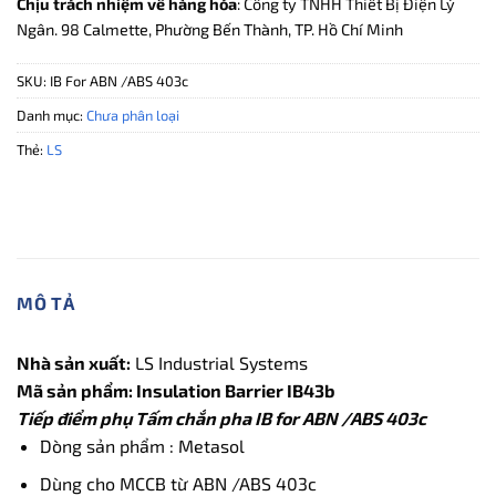
Chịu trách nhiệm về hàng hóa
: Công ty TNHH Thiết Bị Điện Lý
Ngân. 98 Calmette, Phường Bến Thành, TP. Hồ Chí Minh
SKU:
IB For ABN /ABS 403c
Danh mục:
Chưa phân loại
Thẻ:
LS
MÔ TẢ
Nhà sản xuất:
LS Industrial Systems
Mã sản phẩm: Insulation Barrier IB43b
Tiếp điểm phụ Tấm chắn pha IB for ABN /ABS 403c
Dòng sản phẩm : Metasol
Dùng cho MCCB từ ABN /ABS 403c