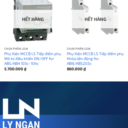
HẾT HÀNG
HẾT HÀNG
CHƯA PHÂN LOẠI
CHƯA PHÂN LOẠI
Phụ Kiện MCCB LS Tiếp điểm phụ
Phụ Kiện MCCB LS Tiếp điểm phụ
Mô tơ điều khiển ON/OFF for
Khóa liên động for
ABS/ABH 103c~104c
ABN/ABS203c
5.700.000
₫
860.000
₫