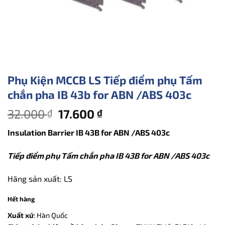
Phụ Kiện MCCB LS Tiếp điểm phụ Tấm
chắn pha IB 43b for ABN /ABS 403c
Giá
Giá
32.000
17.600
₫
₫
gốc
hiện
Insulation Barrier
IB 43B for ABN /ABS 403c
là:
tại
32.000 ₫.
là:
Tiếp điểm phụ Tấm chắn pha IB 43B for ABN /ABS 403c
17.600 ₫.
Hãng sản xuất: LS
Hết hàng
Xuất xứ
: Hàn Quốc