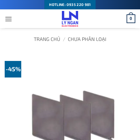
Bỏ
HOTLINE: 0935 220 981
qua
0
nội
dung
TRANG CHỦ
/
CHƯA PHÂN LOẠI
-45%