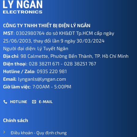
CÔNG TY TNHH THIẾT BỊ ĐIỆN LÝ NGÂN
MST
: 0302980764 do sở KH&ĐT Tp.HCM cấp ngày
25/06/2003, thay đổi lần 9 ngày 30/03/2024
Người đại diện: Lý Tuyết Ngân
Địa chỉ
: 98 Calmette, Phường Bến Thành, TP. Hồ Chí Minh
Điện thoạ
i:
028 38211 671
-
028 38251 767
Hotline / Zalo
:
0935 220 981
Email
:
lynganls@lyngan.com
Giờ làm việc
: 7:00AM - 5:00PM
HOTLINE
E-MAIL
Chính sách
Điều khoản - Quy định chung