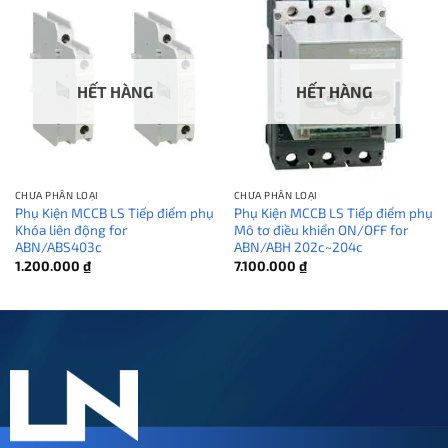
HẾT HÀNG
HẾT HÀNG
CHƯA PHÂN LOẠI
CHƯA PHÂN LOẠI
Phụ Kiện MCCB LS Tiếp điểm phụ
Phụ Kiện MCCB LS Tiếp điểm phụ
Khóa liên động for
Mô tơ điều khiển ON/OFF for
ABN/ABS403c
ABN/ABH 202c~204c
1.200.000
₫
7.100.000
₫