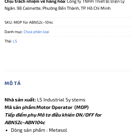
Chịu trách nhiệm về hàng hóa
: Công ty TNHH Thiết Bị Điện Lý
Ngân. 98 Calmette, Phường Bến Thành, TP. Hồ Chí Minh
SKU:
MOP for ABN52c~104c
Danh mục:
Chưa phân loại
Thẻ:
LS
MÔ TẢ
Nhà sản xuất:
LS Industrial Sy
stems
Mã sản phẩm:Motor Operator (MOP)
Tiếp điểm phụ Mô tơ điều khiẻn ON/OFF for
ABN52c~ABN104c
Dòng sản phẩm : Metasol