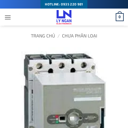
Bỏ
HOTLINE: 0935 220 981
qua
0
nội
dung
TRANG CHỦ
/
CHƯA PHÂN LOẠI