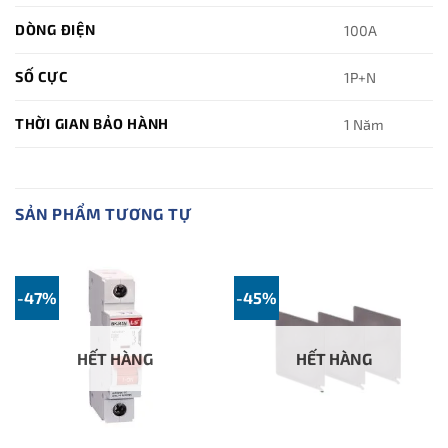
DÒNG ĐIỆN
100A
SỐ CỰC
1P+N
THỜI GIAN BẢO HÀNH
1 Năm
SẢN PHẨM TƯƠNG TỰ
-47%
-45%
HẾT HÀNG
HẾT HÀNG