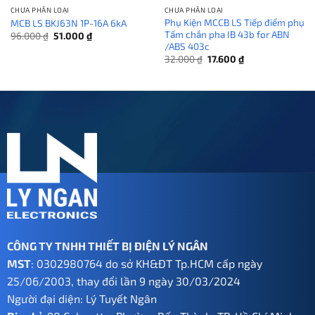
CHƯA PHÂN LOẠI
CHƯA PHÂN LOẠI
Phụ Kiện MCCB LS Tiếp điểm phụ
MCB LS BKJ63N 1P-16A 6kA
Tấm chắn pha IB 43b for ABN
Giá
Giá
96.000
₫
51.000
₫
gốc
hiện
/ABS 403c
là:
tại
Giá
Giá
32.000
₫
17.600
₫
96.000 ₫.
là:
gốc
hiện
51.000 ₫.
là:
tại
32.000 ₫.
là:
17.600 ₫.
CÔNG TY TNHH THIẾT BỊ ĐIỆN LÝ NGÂN
MST
: 0302980764 do sở KH&ĐT Tp.HCM cấp ngày
25/06/2003, thay đổi lần 9 ngày 30/03/2024
Người đại diện: Lý Tuyết Ngân