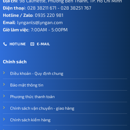
Địa chỉ
: 98 Calmette, Phường Bến Thành, TP. Hồ Chí Minh
Điện thoạ
i:
028 38211 671
-
028 38251 767
Hotline / Zalo
:
0935 220 981
Email
:
lynganls@lyngan.com
Giờ làm việc
: 7:00AM - 5:00PM
HOTLINE
E-MAIL
Chính sách
Điều khoản - Quy định chung
Bảo mật thông tin
Phương thức thanh toán
Chính sách vận chuyển - giao hàng
Chính sách kiểm hàng