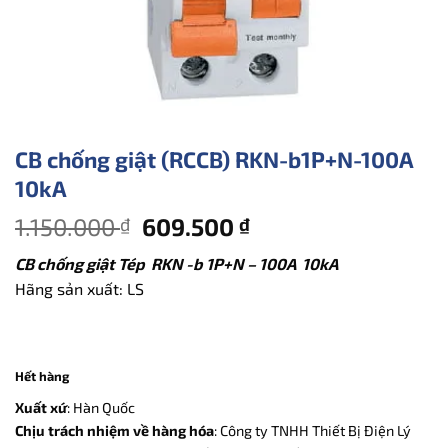
CB chống giật (RCCB) RKN-b1P+N-100A
10kA
Giá
Giá
1.150.000
609.500
₫
₫
gốc
hiện
CB chống giật Tép RKN -b 1P+N – 100A 10kA
là:
tại
Hãng sản xuất: LS
1.150.000 ₫.
là:
609.500 ₫.
Hết hàng
Xuất xứ
: Hàn Quốc
Chịu trách nhiệm về hàng hóa
: Công ty TNHH Thiết Bị Điện Lý