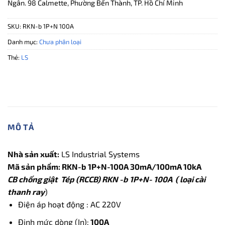
Ngân. 98 Calmette, Phường Bến Thành, TP. Hồ Chí Minh
SKU:
RKN-b 1P+N 100A
Danh mục:
Chưa phân loại
Thẻ:
LS
MÔ TẢ
Nhà sản xuất:
LS Industrial Systems
Mã sản phẩm: RKN-b 1P+N-100A 30mA/100mA 10kA
CB chống giật Tép (RCCB) RKN -b 1P+N- 100A ( loại cài
thanh ray
)
Điện áp hoạt động : AC 220V
Định mức dòng (In):
100A