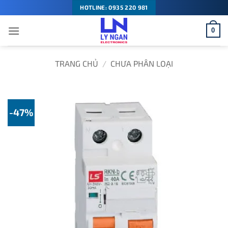
Bỏ
HOTLINE: 0935 220 981
qua
0
nội
dung
TRANG CHỦ
/
CHƯA PHÂN LOẠI
-47%