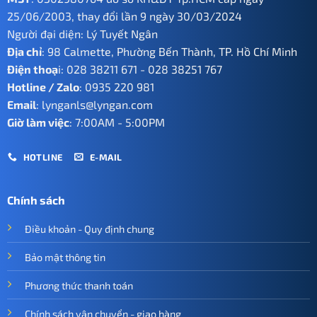
25/06/2003, thay đổi lần 9 ngày 30/03/2024
Người đại diện: Lý Tuyết Ngân
Địa chỉ
: 98 Calmette, Phường Bến Thành, TP. Hồ Chí Minh
Điện thoạ
i:
028 38211 671
-
028 38251 767
Hotline / Zalo
:
0935 220 981
Email
:
lynganls@lyngan.com
Giờ làm việc
: 7:00AM - 5:00PM
HOTLINE
E-MAIL
Chính sách
Điều khoản - Quy định chung
Bảo mật thông tin
Phương thức thanh toán
Chính sách vận chuyển - giao hàng