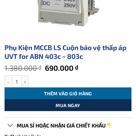
Phụ Kiện MCCB LS Cuộn bảo vệ thấp áp
UVT for ABN 403c ~ 803c
Giá
Giá
1.380.000
690.000
₫
₫
gốc
hiện
Phụ Kiện MCCB LS Cuộn bảo vệ thấp áp UVT for ABN 403c ~ 803c 
là:
tại
1.380.000 ₫.
là:
THÊM VÀO GIỎ HÀNG
690.000 ₫.
MUA NGAY
MUA SỈ HOẶC NHẬN GIÁ CHIẾT KHẤU