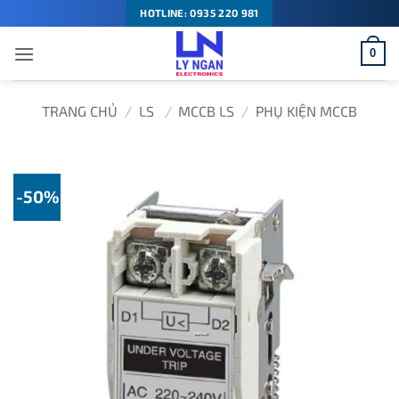
Bỏ
HOTLINE: 0935 220 981
qua
0
nội
dung
TRANG CHỦ
/
LS
/
MCCB LS
/
PHỤ KIỆN MCCB
-50%