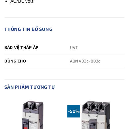
AC/DC Volt
THÔNG TIN BỔ SUNG
BẢO VỆ THẤP ÁP
UVT
DÙNG CHO
ABN 403c~803c
SẢN PHẨM TƯƠNG TỰ
-50%