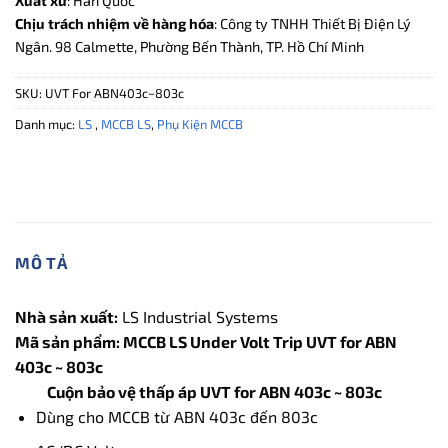
Xuất xứ
: Hàn Quốc
Chịu trách nhiệm về hàng hóa
: Công ty TNHH Thiết Bị Điện Lý
Ngân. 98 Calmette, Phường Bến Thành, TP. Hồ Chí Minh
SKU:
UVT For ABN403c~803c
Danh mục:
LS
,
MCCB LS
,
Phụ Kiện MCCB
MÔ TẢ
Nhà sản xuất:
LS Industrial Systems
Mã sản phẩm: MCCB LS Under Volt Trip UVT for ABN
403c ~ 803c
Cuộn bảo vệ thấp áp UVT for ABN 403c ~ 803c
Dùng cho MCCB từ ABN 403c đến 803c