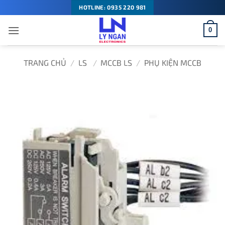
Bỏ
HOTLINE: 0935 220 981
qua
0
nội
dung
TRANG CHỦ
/
LS
/
MCCB LS
/
PHỤ KIỆN MCCB