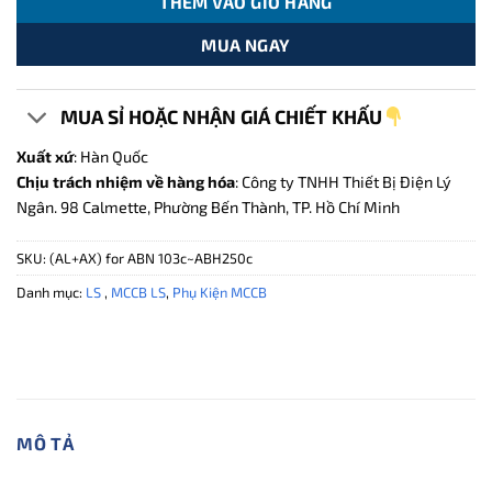
THÊM VÀO GIỎ HÀNG
MUA NGAY
MUA SỈ HOẶC NHẬN GIÁ CHIẾT KHẤU
Xuất xứ
: Hàn Quốc
Chịu trách nhiệm về hàng hóa
: Công ty TNHH Thiết Bị Điện Lý
Ngân. 98 Calmette, Phường Bến Thành, TP. Hồ Chí Minh
SKU:
(AL+AX) for ABN 103c~ABH250c
Danh mục:
LS
,
MCCB LS
,
Phụ Kiện MCCB
MÔ TẢ