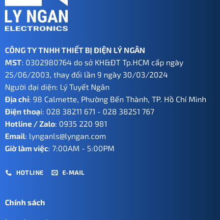
CÔNG TY TNHH THIẾT BỊ ĐIỆN LÝ NGÂN
MST
: 0302980764 do sở KH&ĐT Tp.HCM cấp ngày
25/06/2003, thay đổi lần 9 ngày 30/03/2024
Người đại diện: Lý Tuyết Ngân
Địa chỉ
: 98 Calmette, Phường Bến Thành, TP. Hồ Chí Minh
Điện thoạ
i:
028 38211 671
-
028 38251 767
Hotline / Zalo
:
0935 220 981
Email
:
lynganls@lyngan.com
Giờ làm việc
: 7:00AM - 5:00PM
HOTLINE
E-MAIL
Chính sách