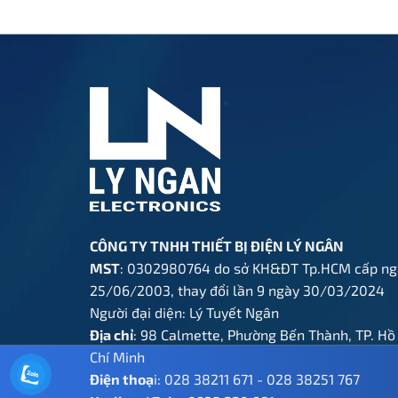
gốc
hiện
gốc
là:
tại
là:
1.150.000 ₫.
là:
1.750.000 ₫
l
575.000 ₫.
CÔNG TY TNHH THIẾT BỊ ĐIỆN LÝ NGÂN
MST
: 0302980764 do sở KH&ĐT Tp.HCM cấp ng
25/06/2003, thay đổi lần 9 ngày 30/03/2024
Người đại diện: Lý Tuyết Ngân
Địa chỉ
: 98 Calmette, Phường Bến Thành, TP. Hồ
Chí Minh
Điện thoạ
i:
028 38211 671
-
028 38251 767