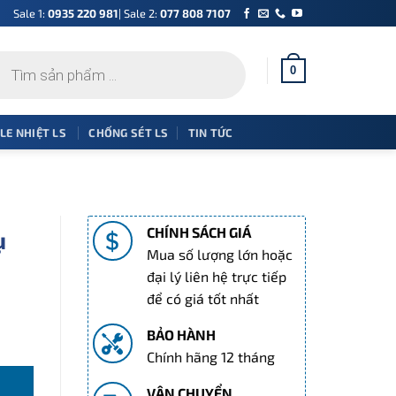
Sale 1:
0935 220 981
| Sale 2:
077 808 7107
0
 LE NHIỆT LS
CHỐNG SÉT LS
TIN TỨC
CHÍNH SÁCH GIÁ
ụ
Mua số lượng lớn hoặc
đại lý liên hệ trực tiếp
để có giá tốt nhất
BẢO HÀNH
25c số lượng
Chính hãng 12 tháng
VẬN CHUYỂN