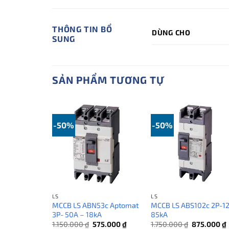
THÔNG TIN BỔ
DÙNG CHO
SUNG
SẢN PHẨM TƯƠNG TỰ
-50%
-50%
LS
LS
MCCB LS ABN53c Aptomat
MCCB LS ABS102c 2P-1
3P- 50A – 18kA
85kA
Giá
Giá
Giá
1.150.000
₫
575.000
₫
1.750.000
₫
875.000
₫