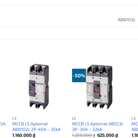
ABN103c
-50%
LS
LS
LS
25A
MCCB LS Aptomat
MCCB LS Aptomat ABS53c
MC
ABN102c 2P-40A – 35kA
3P- 30A – 22kA
AB
Giá
Giá
Giá
1.160.000
₫
1.250.000
₫
625.000
₫
1.