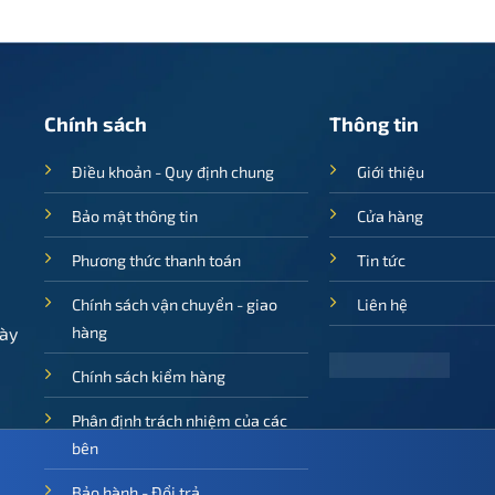
hiện
gốc
hiện
tại
là:
tại
.
à:
1.250.000 ₫.
là:
875.000 ₫.
625.000 ₫
Chính sách
Thông tin
Điều khoản - Quy định chung
Giới thiệu
Bảo mật thông tin
Cửa hàng
Phương thức thanh toán
Tin tức
Chính sách vận chuyển - giao
Liên hệ
ày
hàng
Chính sách kiểm hàng
Phân định trách nhiệm của các
bên
Bảo hành - Đổi trả