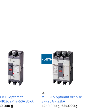
-50%
LS
CB LS Aptomat
MCCB LS Aptomat ABS53c
N102c 2Pha-60A 35kA
3P- 20A – 22kA
Giá
Giá
160.000
₫
1.250.000
₫
625.000
₫