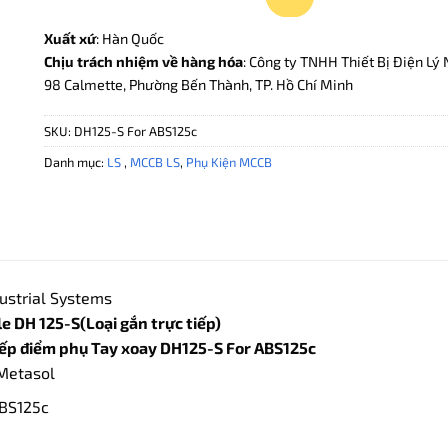
Xuất xứ
: Hàn Quốc
Chịu trách nhiệm về hàng hóa
: Công ty TNHH Thiết Bị Điện Lý 
98 Calmette, Phường Bến Thành, TP. Hồ Chí Minh
SKU:
DH125-S For ABS125c
Danh mục:
LS
,
MCCB LS
,
Phụ Kiện MCCB
ustrial Systems
 DH 125-S(Loại gắn trực tiếp)
ếp điểm phụ Tay xoay DH125-S For ABS125c
Metasol
BS125c