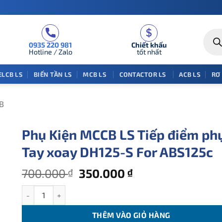
Tìm
kiếm
0935 220 981
Chiết khấu
sản
phẩm
Hotline / Zalo
tốt nhất
ELCB LS
BIẾN TẦN LS
MCB LS
CONTACTOR LS
ACB LS
RƠ
B
Phụ Kiện MCCB LS Tiếp điểm ph
Tay xoay DH125-S For ABS125c
Giá
Giá
700.000
350.000
₫
₫
gốc
hiện
Phụ Kiện MCCB LS Tiếp điểm phụ Tay xoay DH125-S For ABS1
là:
tại
700.000 ₫.
là:
THÊM VÀO GIỎ HÀNG
350.000 ₫.