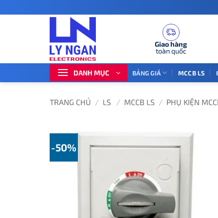
Bỏ
qua
nội
dung
Giao hàng
toàn quốc
DANH MỤC
BẢNG GIÁ
MCCB LS
TRANG CHỦ
/
LS
/
MCCB LS
/
PHỤ KIỆN MCC
-50%