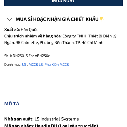
MUA NGAY
MUA SỈ HOẶC NHẬN GIÁ CHIẾT KHẤU
Xuất xứ
: Hàn Quốc
Chịu trách nhiệm về hàng hóa
: Công ty TNHH Thiết Bị Điện Lý
Ngân. 98 Calmette, Phường Bến Thành, TP. Hồ Chí Minh
SKU:
DH250-S For ABH250c
Danh mục:
LS
,
MCCB LS
,
Phụ Kiện MCCB
MÔ TẢ
Nhà sản xuất:
LS Industrial Systems
Mã sản phẩm: Handle DH (Loại gắn trực tiếp)