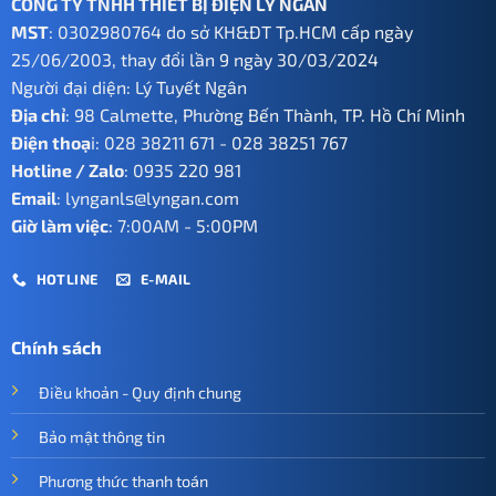
CÔNG TY TNHH THIẾT BỊ ĐIỆN LÝ NGÂN
MST
: 0302980764 do sở KH&ĐT Tp.HCM cấp ngày
25/06/2003, thay đổi lần 9 ngày 30/03/2024
Người đại diện: Lý Tuyết Ngân
Địa chỉ
: 98 Calmette, Phường Bến Thành, TP. Hồ Chí Minh
Điện thoạ
i:
028 38211 671
-
028 38251 767
Hotline / Zalo
:
0935 220 981
Email
:
lynganls@lyngan.com
Giờ làm việc
: 7:00AM - 5:00PM
HOTLINE
E-MAIL
Chính sách
Điều khoản - Quy định chung
Bảo mật thông tin
Phương thức thanh toán