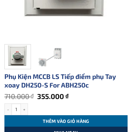
Phụ Kiện MCCB LS Tiếp điểm phụ Tay
xoay DH250-S For ABH250c
Giá
Giá
710.000
355.000
₫
₫
gốc
hiện
Phụ Kiện MCCB LS Tiếp điểm phụ Tay xoay DH250-S For ABH250c
là:
tại
710.000 ₫.
là:
THÊM VÀO GIỎ HÀNG
355.000 ₫.