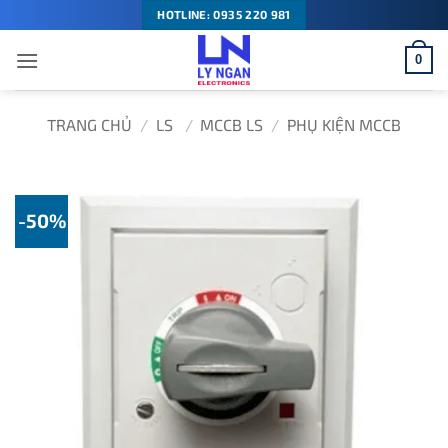
Bỏ
HOTLINE: 0935 220 981
qua
0
nội
dung
TRANG CHỦ
/
LS
/
MCCB LS
/
PHỤ KIỆN MCCB
-50%