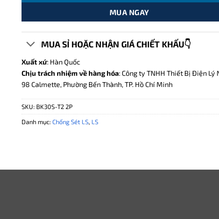
MUA NGAY
MUA SỈ HOẶC NHẬN GIÁ CHIẾT KHẤU👇
Xuất xứ
: Hàn Quốc
Chịu trách nhiệm về hàng hóa
: Công ty TNHH Thiết Bị Điện Lý 
98 Calmette, Phường Bến Thành, TP. Hồ Chí Minh
SKU:
BK30S-T2 2P
Danh mục:
Chống Sét LS
,
LS