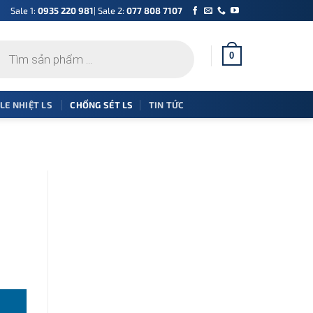
Sale 1:
0935 220 981
| Sale 2:
077 808 7107
0
 LE NHIỆT LS
CHỐNG SÉT LS
TIN TỨC