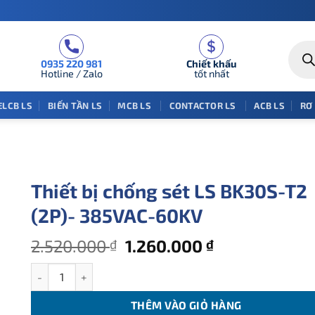
Tìm
kiếm
0935 220 981
Chiết khấu
sản
phẩm
Hotline / Zalo
tốt nhất
ELCB LS
BIẾN TẦN LS
MCB LS
CONTACTOR LS
ACB LS
RƠ
Thiết bị chống sét LS BK30S-T2
(2P)- 385VAC-60KV
Giá
Giá
2.520.000
1.260.000
₫
₫
gốc
hiện
Thiết bị chống sét LS BK30S-T2 (2P)- 385VAC-60KV số lượng
là:
tại
2.520.000 ₫.
là:
THÊM VÀO GIỎ HÀNG
1.260.000 ₫.