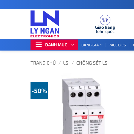
Bỏ
qua
nội
dung
Giao hàng
toàn quốc
DANH MỤC
BẢNG GIÁ
MCCB LS
TRANG CHỦ
/
LS
/
CHỐNG SÉT LS
-50%