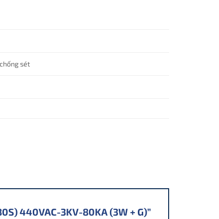
 chống sét
2- 80S) 440VAC-3KV-80KA (3W + G)”