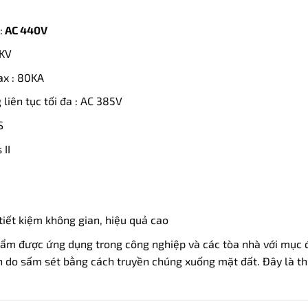
:
AC 440V
3KV
ax : 80KA
liên tục tối đa : AC 385V
S
 II
tiết kiệm không gian, hiệu quả cao
m được ứng dụng trong công nghiệp và các tòa nhà với mục đí
do sấm sét bằng cách truyền chúng xuống mặt đất. Đây là thi