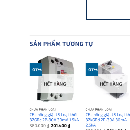
SẢN PHẨM TƯƠNG TỰ
-47%
-47%
HẾT HÀNG
HẾT HÀNG
CHƯA PHÂN LOẠI
CHƯA PHÂN LOẠI
CB chống giật LS Loại khối
CB chống giật LS Loại kh
32GRc 2P-30A 30mA 1.5kA
32kGRd 2P-30A 30mA
2.5kA
Giá
Giá
380.000
₫
201.400
₫
gốc
hiện