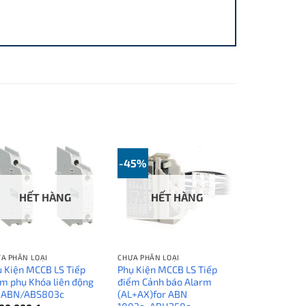
-45%
HẾT HÀNG
HẾT HÀNG
A PHÂN LOẠI
CHƯA PHÂN LOẠI
 Kiện MCCB LS Tiếp
Phụ Kiện MCCB LS Tiếp
m phụ Khóa liên động
điểm Cảnh báo Alarm
r ABN/ABS803c
(AL+AX)for ABN