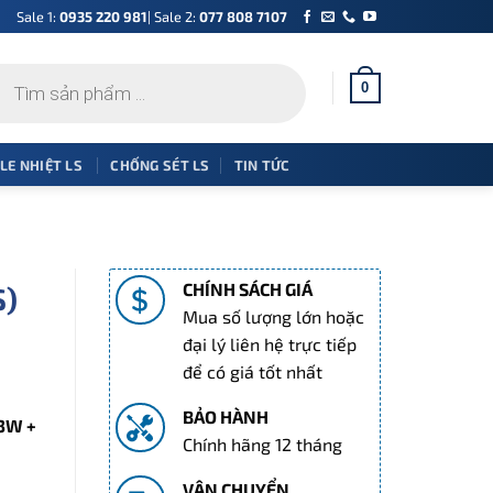
Sale 1:
0935 220 981
| Sale 2:
077 808 7107
0
 LE NHIỆT LS
CHỐNG SÉT LS
TIN TỨC
CHÍNH SÁCH GIÁ
S)
Mua số lượng lớn hoặc
đại lý liên hệ trực tiếp
để có giá tốt nhất
BẢO HÀNH
(3W +
Chính hãng 12 tháng
.
VẬN CHUYỂN