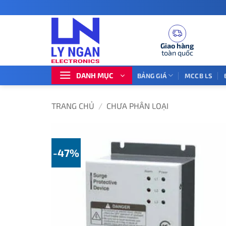
Bỏ
qua
nội
dung
Giao hàng
toàn quốc
DANH MỤC
BẢNG GIÁ
MCCB LS
TRANG CHỦ
/
CHƯA PHÂN LOẠI
-47%