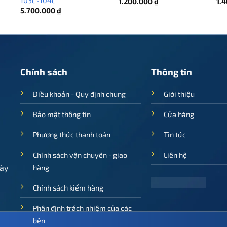
103c~104c
iá
1.200.000
₫
1.
iện
5.700.000
₫
i
:
1.400 ₫.
Chính sách
Thông tin
Điều khoản - Quy định chung
Giới thiệu
Bảo mật thông tin
Cửa hàng
Phương thức thanh toán
Tin tức
Chính sách vận chuyển - giao
Liên hệ
ày
hàng
Chính sách kiểm hàng
Phân định trách nhiệm của các
bên