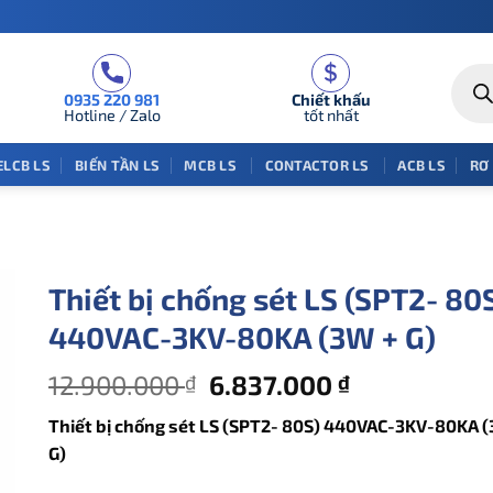
Tìm
kiếm
0935 220 981
Chiết khấu
sản
phẩm
Hotline / Zalo
tốt nhất
ELCB LS
BIẾN TẦN LS
MCB LS
CONTACTOR LS
ACB LS
RƠ
Thiết bị chống sét LS (SPT2- 80
440VAC-3KV-80KA (3W + G)
Giá
Giá
12.900.000
6.837.000
₫
₫
gốc
hiện
Thiết bị chống sét LS (SPT2- 80S) 440VAC-3KV-80KA 
là:
tại
G)
12.900.000 ₫.
là:
6.837.000 ₫