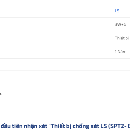
LS
3W+G
Thiét bị
H
1 Năm
o.
 đầu tiên nhận xét “Thiết bị chống sét LS (SPT