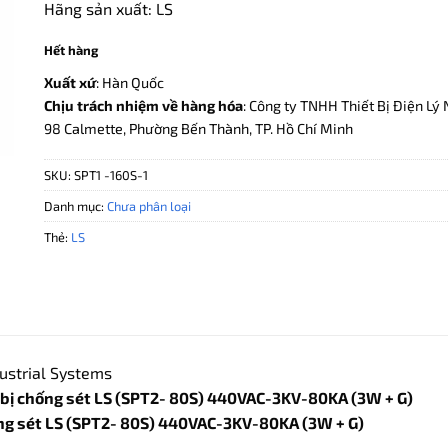
Hãng sản xuất: LS
Hết hàng
Xuất xứ
: Hàn Quốc
Chịu trách nhiệm về hàng hóa
: Công ty TNHH Thiết Bị Điện Lý 
98 Calmette, Phường Bến Thành, TP. Hồ Chí Minh
SKU:
SPT1 -160S-1
Danh mục:
Chưa phân loại
Thẻ:
LS
ustrial Systems
bị chống sét LS (SPT2- 80S) 440VAC-3KV-80KA (3W + G)
ống sét LS (SPT2- 80S) 440VAC-3KV-80KA (3W + G)