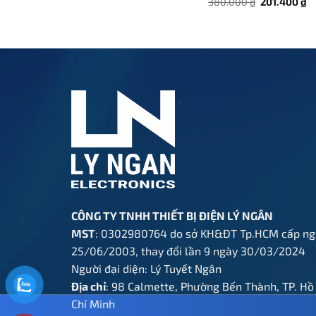
Giá
G
380.000
₫
201.400
₫
là:
tại
gốc
h
380.000 ₫.
là:
là:
tạ
201.400 ₫.
380.000 ₫.
là
20
CÔNG TY TNHH THIẾT BỊ ĐIỆN LÝ NGÂN
MST
: 0302980764 do sở KH&ĐT Tp.HCM cấp ng
25/06/2003, thay đổi lần 9 ngày 30/03/2024
Người đại diện: Lý Tuyết Ngân
Địa chỉ
: 98 Calmette, Phường Bến Thành, TP. Hồ
Chí Minh