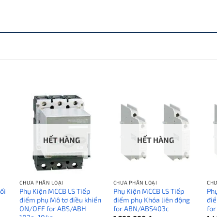
HẾT HÀNG
HẾT HÀNG
CHƯA PHÂN LOẠI
CHƯA PHÂN LOẠI
CHƯ
ối
Phụ Kiện MCCB LS Tiếp
Phụ Kiện MCCB LS Tiếp
Phụ
điểm phụ Mô tơ điều khiển
điểm phụ Khóa liên động
điể
ON/OFF for ABS/ABH
for ABN/ABS403c
fo