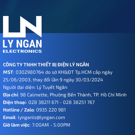
CÔNG TY TNHH THIẾT BỊ ĐIỆN LÝ NGÂN
MST
: 0302980764 do sở KH&ĐT Tp.HCM cấp ngày
25/06/2003, thay đổi lần 9 ngày 30/03/2024
Người đại diện: Lý Tuyết Ngân
Địa chỉ
: 98 Calmette, Phường Bến Thành, TP. Hồ Chí Minh
Điện thoạ
i:
028 38211 671
-
028 38251 767
Hotline / Zalo
:
0935 220 981
Email
:
lynganls@lyngan.com
Giờ làm việc
: 7:00AM - 5:00PM