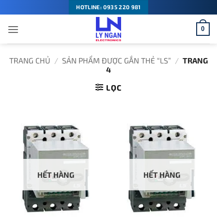
Bỏ
HOTLINE: 0935 220 981
qua
0
nội
dung
TRANG CHỦ
/
SẢN PHẨM ĐƯỢC GẮN THẺ “LS”
/
TRANG
4
LỌC
HẾT HÀNG
HẾT HÀNG