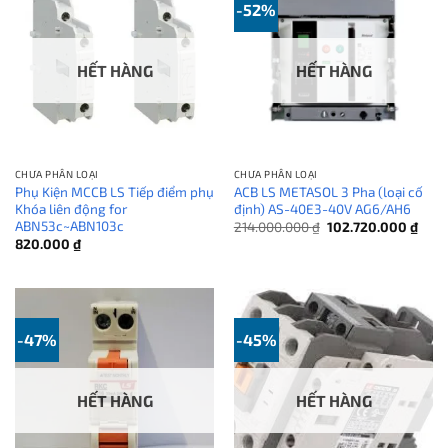
-52%
HẾT HÀNG
HẾT HÀNG
CHƯA PHÂN LOẠI
CHƯA PHÂN LOẠI
Phụ Kiện MCCB LS Tiếp điểm phụ
ACB LS METASOL 3 Pha (loại cố
Khóa liên động for
định) AS-40E3-40V AG6/AH6
ABN53c~ABN103c
Giá
Giá
214.000.000
₫
102.720.000
₫
gốc
hiện
820.000
₫
là:
tại
214.000.000 ₫.
là:
102.
-47%
-45%
HẾT HÀNG
HẾT HÀNG