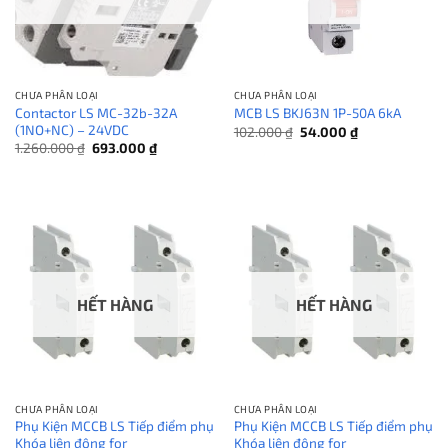
CHƯA PHÂN LOẠI
CHƯA PHÂN LOẠI
Contactor LS MC-32b-32A
MCB LS BKJ63N 1P-50A 6kA
(1NO+NC) – 24VDC
Giá
Giá
102.000
₫
54.000
₫
gốc
hiện
Giá
Giá
1.260.000
₫
693.000
₫
là:
tại
gốc
hiện
102.000 ₫.
là:
là:
tại
54.000 ₫.
1.260.000 ₫.
là:
693.000 ₫.
HẾT HÀNG
HẾT HÀNG
CHƯA PHÂN LOẠI
CHƯA PHÂN LOẠI
Phụ Kiện MCCB LS Tiếp điểm phụ
Phụ Kiện MCCB LS Tiếp điểm phụ
Khóa liên động for
Khóa liên động for