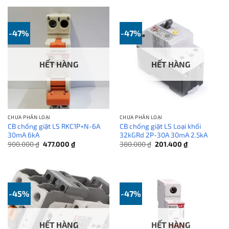
60.00
-47%
-47%
HẾT HÀNG
HẾT HÀNG
CHƯA PHÂN LOẠI
CHƯA PHÂN LOẠI
CB chống giật LS RKC1P+N-6A
CB chống giật LS Loại khối
30mA 6kA
32kGRd 2P-30A 30mA 2.5kA
Giá
Giá
Giá
Giá
900.000
₫
477.000
₫
380.000
₫
201.400
₫
gốc
hiện
gốc
hiện
là:
tại
là:
tại
900.000 ₫.
là:
380.000 ₫.
là:
477.000 ₫.
201.400 ₫.
-45%
-47%
HẾT HÀNG
HẾT HÀNG