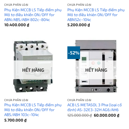
CHƯA PHÂN LOẠI
CHƯA PHÂN LOẠI
Phụ Kiện MCCB LS Tiếp điểm phụ
Phụ Kiện MCCB LS Tiếp điểm phụ
Mô tơ điều khiển ON/OFF for
Mô tơ điều khiẻn ON/OFF for
ABN/ABS/ABH 802c~804c
ABN52c~104c
10.400.000
₫
5.200.000
₫
-52%
HẾT HÀNG
HẾT HÀNG
CHƯA PHÂN LOẠI
CHƯA PHÂN LOẠI
Phụ Kiện MCCB LS Tiếp điểm phụ
ACB LS METASOL 3 Pha (loại cố
Mô tơ điều khiển ON/OFF for
định) AS-32E3-32H AG6/AH6
ABS/ABH 103c~104c
Giá
Giá
125.000.000
₫
60.000.000
₫
gốc
hiện
5.700.000
₫
là:
tại
125.000.000 ₫.
là: