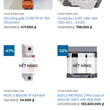
CHƯA PHÂN LOẠI
CHƯA PHÂN LOẠI
CB chống giật LS RKC1P+N-10A
Contactor LS MC-40b-40A
30mA 6kA
(1NO+NC) – 24VDC
Giá
Giá
Giá
Giá
900.000
₫
477.000
₫
1.450.000
₫
798.000
₫
gốc
hiện
gốc
hiện
là:
tại
là:
tại
900.000 ₫.
là:
1.450.000 ₫.
là:
477.000 ₫.
798.000 ₫.
-47%
-52%
HẾT HÀNG
HẾT HÀNG
CHƯA PHÂN LOẠI
CHƯA PHÂN LOẠI
ACB LS METASOL 3 Pha (loại cố
MCB LS BKJ63N 1P-63A 6kA
định) AS-40F3-40H AG6/AH6
Giá
Giá
102.000
₫
54.000
₫
gốc
hiện
Giá
Giá
220.000.000
₫
105.600.000
₫
là:
tại
gốc
hiện
102.000 ₫.
là:
là:
tại